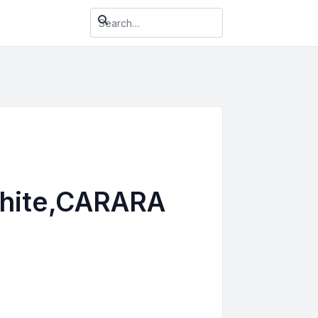
า
 White,CARARA