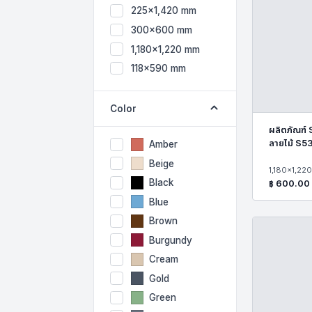
225x1,420 mm
300x600 mm
1,180x1,220 mm
118x590 mm
Color
ผลิตภัณฑ์
ลายไม้ S
Amber
Beige
1,180x1,22
Black
฿
600.00
Blue
Brown
Burgundy
Cream
Gold
Green