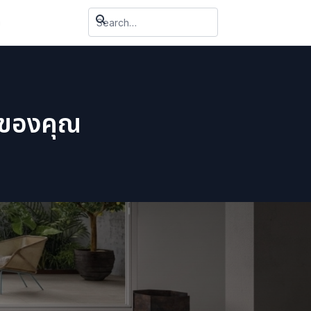
า
รของคุณ