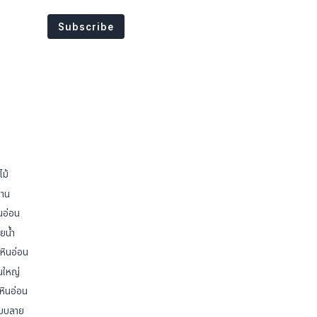
ไม้
้าน
นอ่อน
ยน้ำ
หินอ่อน
่นใหญ่
หินอ่อน
แบบลาย