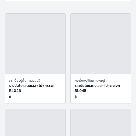
กระเบื้องปูพื้นกาญจนบุรี
กระเบื้องปูพื้นกาญจนบุรี
ราวบันไดแสตนเลส+ไม้+กระจก
ราวบันไดแสตนเลส+ไม้+กระจก
BL046
BL045
฿
฿