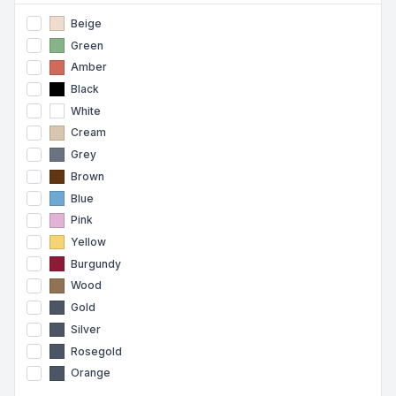
Beige
Green
Amber
Black
White
Cream
Grey
Brown
Blue
Pink
Yellow
Burgundy
Wood
Gold
Silver
Rosegold
Orange