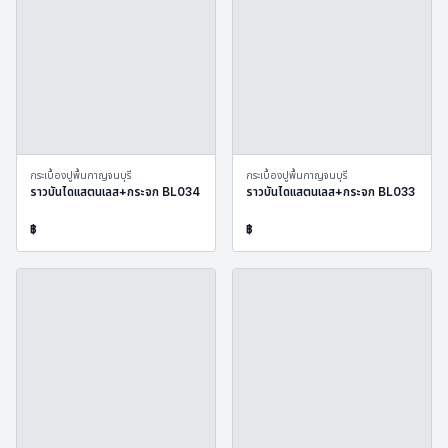
กระเบื้องปูพื้นกาญจนบุรี
กระเบื้องปูพื้นกาญจนบุรี
ราวบันไดแสตนเลส+กระจก BL034
ราวบันไดแสตนเลส+กระจก BL033
฿
฿