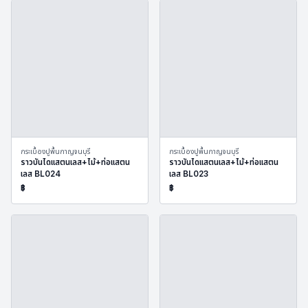
กระเบื้องปูพื้นกาญจนบุรี
กระเบื้องปูพื้นกาญจนบุรี
ราวบันไดแสตนเลส+ไม้+ท่อแสตน
ราวบันไดแสตนเลส+ไม้+ท่อแสตน
เลส BL024
เลส BL023
฿
฿