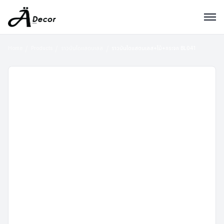
Home
Products
ราวบันไดแสตนเลส
ราวบันไดแสตนเลส+ไม้+กระจก BL041