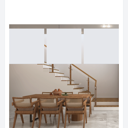
ราวบันไดแสตนเลส+ไม้+กระจก
BL041
Color:
Silver, Black, Rosegold, Gold
กันตกกระจกเทมเปอร์หนา 10,12 มม. วัสดุส่วนประกอบสเตนเลสเกรด
304 และไม้จริงหนา 12 มม.สามารถใช้งานได้ทั้งภายนอก ภายใน
Make an Inquiry