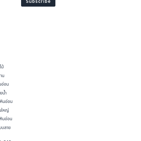
ไม้
้าน
นอ่อน
ยน้ำ
หินอ่อน
่นใหญ่
หินอ่อน
แบบลาย