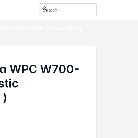
า
WR7009 (Wood Plastic Composite Flooring )
พสิต WPC W700-
tic
 )