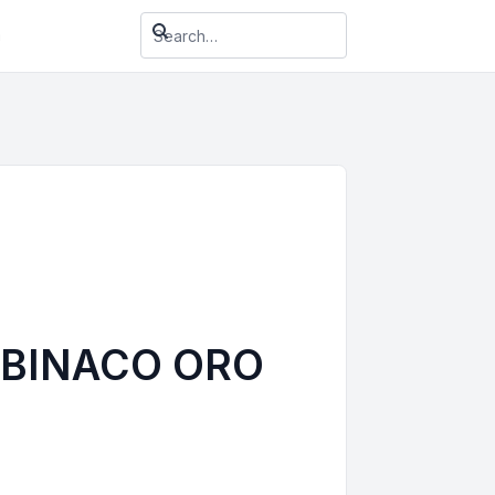
า
 BINACO ORO