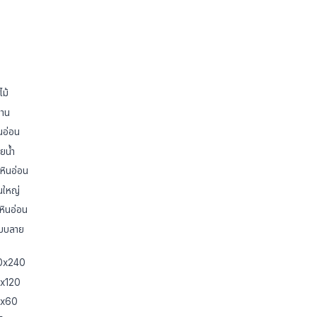
ไม้
้าน
นอ่อน
ยน้ำ
หินอ่อน
่นใหญ่
หินอ่อน
แบบลาย
20x240
0x120
60x60