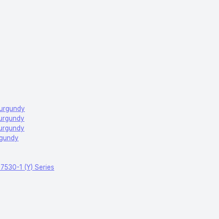
Burgundy
Burgundy
Burgundy
rgundy
M7530-1 (Y) Series